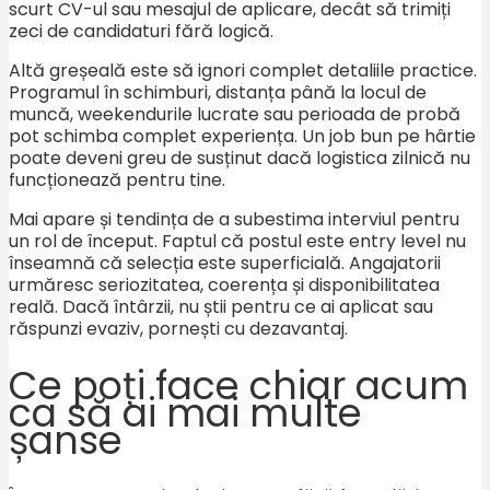
scurt CV-ul sau mesajul de aplicare, decât să trimiți
zeci de candidaturi fără logică.
Altă greșeală este să ignori complet detaliile practice.
Programul în schimburi, distanța până la locul de
muncă, weekendurile lucrate sau perioada de probă
pot schimba complet experiența. Un job bun pe hârtie
poate deveni greu de susținut dacă logistica zilnică nu
funcționează pentru tine.
Mai apare și tendința de a subestima interviul pentru
un rol de început. Faptul că postul este entry level nu
înseamnă că selecția este superficială. Angajatorii
urmăresc seriozitatea, coerența și disponibilitatea
reală. Dacă întârzii, nu știi pentru ce ai aplicat sau
răspunzi evaziv, pornești cu dezavantaj.
Ce poți face chiar acum
ca să ai mai multe
șanse