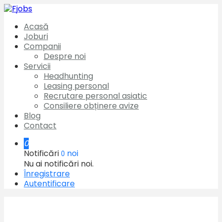
Acasă
Joburi
Companii
Despre noi
Servicii
Headhunting
Leasing personal
Recrutare personal asiatic
Consiliere obținere avize
Blog
Contact
0
Notificări
noi
0
Nu ai notificări noi.
Înregistrare
Autentificare