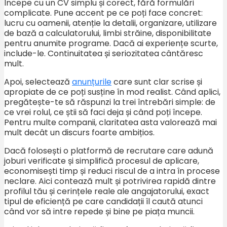
Începe cu un CV simplu și corect, fără formulări
complicate. Pune accent pe ce poți face concret:
lucru cu oamenii, atenție la detalii, organizare, utilizare
de bază a calculatorului, limbi străine, disponibilitate
pentru anumite programe. Dacă ai experiențe scurte,
include-le. Continuitatea și seriozitatea cântăresc
mult.
Apoi, selectează
anunțurile
care sunt clar scrise și
apropiate de ce poți susține în mod realist. Când aplici,
pregătește-te să răspunzi la trei întrebări simple: de
ce vrei rolul, ce știi să faci deja și când poți începe.
Pentru multe companii, claritatea asta valorează mai
mult decât un discurs foarte ambițios.
Dacă folosești o platformă de recrutare care adună
joburi verificate și simplifică procesul de aplicare,
economisești timp și reduci riscul de a intra în procese
neclare. Aici contează mult și potrivirea rapidă dintre
profilul tău și cerințele reale ale angajatorului, exact
tipul de eficiență pe care candidații îl caută atunci
când vor să intre repede și bine pe piața muncii.