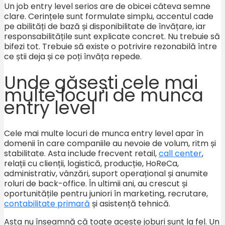
Un job entry level serios are de obicei câteva semne
clare. Cerințele sunt formulate simplu, accentul cade
pe abilități de bază și disponibilitate de învățare, iar
responsabilitățile sunt explicate concret. Nu trebuie să
bifezi tot. Trebuie să existe o potrivire rezonabilă între
ce știi deja și ce poți învăța repede.
Unde găsești cele mai
multe locuri de munca
entry level
Cele mai multe locuri de munca entry level apar în
domenii în care companiile au nevoie de volum, ritm și
stabilitate. Asta include frecvent retail,
call center
,
relații cu clienții, logistică, producție, HoReCa,
administrativ, vânzări, suport operațional și anumite
roluri de back-office. În ultimii ani, au crescut și
oportunitățile pentru juniori în marketing, recrutare,
contabilitate primară
și asistență tehnică.
Asta nu înseamnă că toate aceste joburi sunt la fel. Un