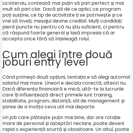
La interviu, contează mai puțin să pari perfect și mai
mult să pari clar. Dacă știi de ce aplici, ce program
poți susține, ce tip de activitate ți se potrivește și ce
vrei să înveți, mesajul devine credibil. Mulți candidați
pierd puncte nu pentru că nu știu suficient, ci pentru
că răspund foarte general și lasă impresia că ar
accepta orice fără să înțeleagă rolul.
Cum alegi între două
joburi entry level
Când primești două opțiuni, tentația e să alegi automat
salariul mai mare. Uneori e decizia corectă, alteori nu.
Dacă diferența financiară e mică, uită-te la lucrurile
care îți influențează direct primele luni: training,
stabilitate, program, distanță, stil de management și
șanse de a învăța ceva util mai departe.
Un job care plătește puțin mai bine, dar are rotație
mare de personal și așteptări neclare, poate deveni
rapid o experiență scurtă și obositoare. Un altul, poate