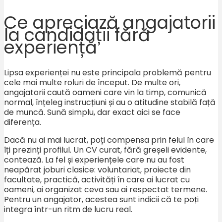
Ce apreciază angajatorii
la candidații fără
experiență
Lipsa experienței nu este principala problemă pentru
cele mai multe roluri de început. De multe ori,
angajatorii caută oameni care vin la timp, comunică
normal, înțeleg instrucțiuni și au o atitudine stabilă față
de muncă. Sună simplu, dar exact aici se face
diferența.
Dacă nu ai mai lucrat, poți compensa prin felul în care
îți prezinți profilul. Un CV curat, fără greșeli evidente,
contează. La fel și experiențele care nu au fost
neapărat joburi clasice: voluntariat, proiecte din
facultate, practică, activități în care ai lucrat cu
oameni, ai organizat ceva sau ai respectat termene.
Pentru un angajator, acestea sunt indicii că te poți
integra într-un ritm de lucru real.