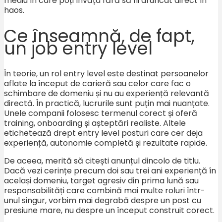
mediu în care poți învăța fără să fii aruncat direct în
haos.
Ce înseamnă, de fapt,
un job entry level
În teorie, un rol entry level este destinat persoanelor
aflate la început de carieră sau celor care fac o
schimbare de domeniu și nu au experiență relevantă
directă. În practică, lucrurile sunt puțin mai nuanțate.
Unele companii folosesc termenul corect și oferă
training, onboarding și așteptări realiste. Altele
etichetează drept entry level posturi care cer deja
experiență, autonomie completă și rezultate rapide.
De aceea, merită să citești anunțul dincolo de titlu.
Dacă vezi cerințe precum doi sau trei ani experiență în
același domeniu, target agresiv din prima lună sau
responsabilități care combină mai multe roluri într-
unul singur, vorbim mai degrabă despre un post cu
presiune mare, nu despre un început construit corect.