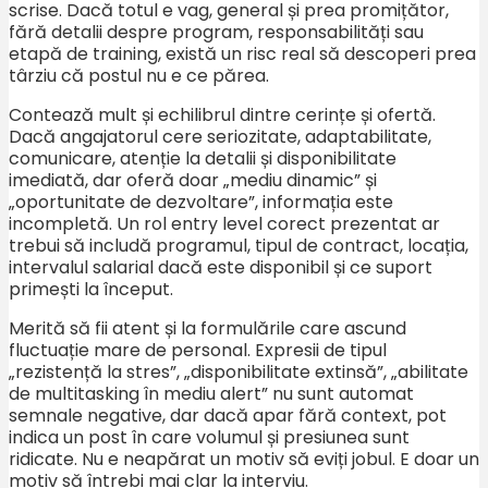
scrise. Dacă totul e vag, general și prea promițător,
fără detalii despre program, responsabilități sau
etapă de training, există un risc real să descoperi prea
târziu că postul nu e ce părea.
Contează mult și echilibrul dintre cerințe și ofertă.
Dacă angajatorul cere seriozitate, adaptabilitate,
comunicare, atenție la detalii și disponibilitate
imediată, dar oferă doar „mediu dinamic” și
„oportunitate de dezvoltare”, informația este
incompletă. Un rol entry level corect prezentat ar
trebui să includă programul, tipul de contract, locația,
intervalul salarial dacă este disponibil și ce suport
primești la început.
Merită să fii atent și la formulările care ascund
fluctuație mare de personal. Expresii de tipul
„rezistență la stres”, „disponibilitate extinsă”, „abilitate
de multitasking în mediu alert” nu sunt automat
semnale negative, dar dacă apar fără context, pot
indica un post în care volumul și presiunea sunt
ridicate. Nu e neapărat un motiv să eviți jobul. E doar un
motiv să întrebi mai clar la interviu.