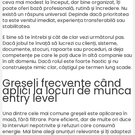
ceva mai modest la început, dar bine organizat, îți
poate oferi bază profesională, rutină și încredere. Nu
există un răspuns universal. Depinde dacă prioritatea
ta este venitul imediat, experiența transferabilă sau
stabilitatea.
E bine să te întrebi și cât de clar vezi următorul pas.
Dacă jobul te învață să lucrezi cu clienți, sisteme,
documente, stocuri, rapoarte sau proceduri, ai deja
competențe pe care le poți duce în altă companie sau
în alt domeniu. Dacă rolul este foarte haotic și nu
construiește nimic clar, câștigul pe termen lung scade.
Greșeli frecvente când
aplici la locuri de munca
entry level
Una dintre cele mai comune greșeli este aplicarea în
masă, fără filtrare. Pare eficient, dar de multe ori duce
la interviuri nepotrivite și refuzuri care consumă
energie. Mai bine alegi anunțuri relevante și îți adaptezi