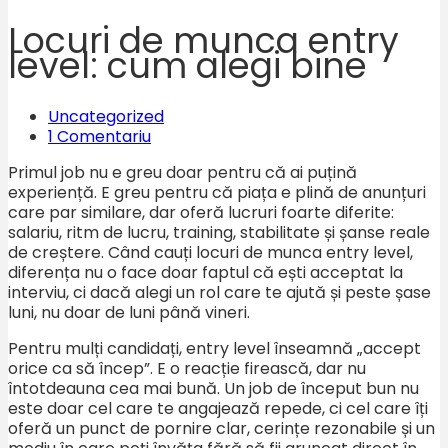
Locuri de munca entry
level: cum alegi bine
Uncategorized
1 Comentariu
Primul job nu e greu doar pentru că ai puțină
experiență. E greu pentru că piața e plină de anunțuri
care par similare, dar oferă lucruri foarte diferite:
salariu, ritm de lucru, training, stabilitate și șanse reale
de creștere. Când cauți locuri de munca entry level,
diferența nu o face doar faptul că ești acceptat la
interviu, ci dacă alegi un rol care te ajută și peste șase
luni, nu doar de luni până vineri.
Pentru mulți candidați, entry level înseamnă „accept
orice ca să încep”. E o reacție firească, dar nu
întotdeauna cea mai bună. Un job de început bun nu
este doar cel care te angajează repede, ci cel care îți
oferă un punct de pornire clar, cerințe rezonabile și un