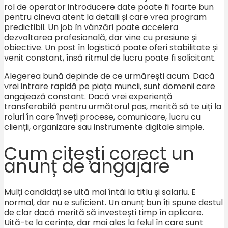
rol de operator introducere date poate fi foarte bun
pentru cineva atent la detalii și care vrea program
predictibil. Un job în vânzări poate accelera
dezvoltarea profesională, dar vine cu presiune și
obiective. Un post în logistică poate oferi stabilitate și
venit constant, însă ritmul de lucru poate fi solicitant.
Alegerea bună depinde de ce urmărești acum. Dacă
vrei intrare rapidă pe piața muncii, sunt domenii care
angajează constant. Dacă vrei experiență
transferabilă pentru următorul pas, merită să te uiți la
roluri în care înveți procese, comunicare, lucru cu
clienții, organizare sau instrumente digitale simple.
Cum citești corect un
anunț de angajare
Mulți candidați se uită mai întâi la titlu și salariu. E
normal, dar nu e suficient. Un anunț bun îți spune destul
de clar dacă merită să investești timp în aplicare.
Uită-te la cerințe, dar mai ales la felul în care sunt