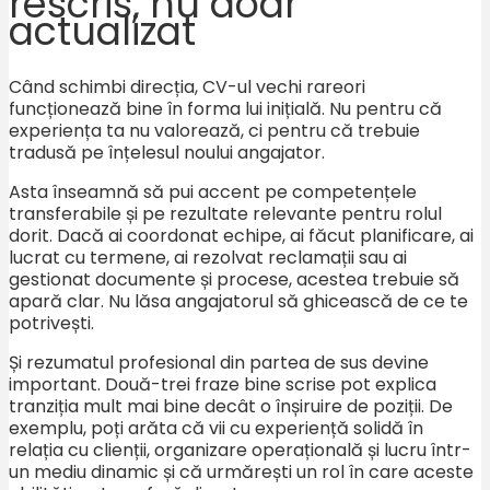
rescris, nu doar
actualizat
Când schimbi direcția, CV-ul vechi rareori
funcționează bine în forma lui inițială. Nu pentru că
experiența ta nu valorează, ci pentru că trebuie
tradusă pe înțelesul noului angajator.
Asta înseamnă să pui accent pe competențele
transferabile și pe rezultate relevante pentru rolul
dorit. Dacă ai coordonat echipe, ai făcut planificare, ai
lucrat cu termene, ai rezolvat reclamații sau ai
gestionat documente și procese, acestea trebuie să
apară clar. Nu lăsa angajatorul să ghicească de ce te
potrivești.
Și rezumatul profesional din partea de sus devine
important. Două-trei fraze bine scrise pot explica
tranziția mult mai bine decât o înșiruire de poziții. De
exemplu, poți arăta că vii cu experiență solidă în
relația cu clienții, organizare operațională și lucru într-
un mediu dinamic și că urmărești un rol în care aceste