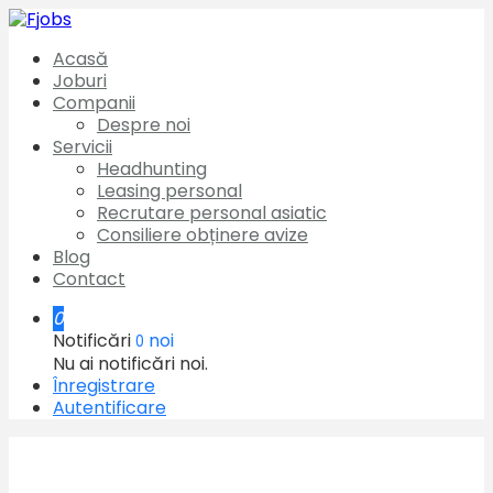
Acasă
Joburi
Companii
Despre noi
Servicii
Headhunting
Leasing personal
Recrutare personal asiatic
Consiliere obținere avize
Blog
Contact
0
Notificări
noi
0
Nu ai notificări noi.
Înregistrare
Autentificare