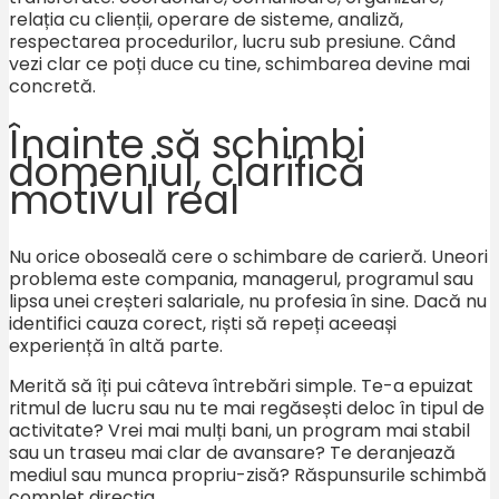
relația cu clienții, operare de sisteme, analiză,
respectarea procedurilor, lucru sub presiune. Când
vezi clar ce poți duce cu tine, schimbarea devine mai
concretă.
Înainte să schimbi
domeniul, clarifică
motivul real
Nu orice oboseală cere o schimbare de carieră. Uneori
problema este compania, managerul, programul sau
lipsa unei creșteri salariale, nu profesia în sine. Dacă nu
identifici cauza corect, riști să repeți aceeași
experiență în altă parte.
Merită să îți pui câteva întrebări simple. Te-a epuizat
ritmul de lucru sau nu te mai regăsești deloc în tipul de
activitate? Vrei mai mulți bani, un program mai stabil
sau un traseu mai clar de avansare? Te deranjează
mediul sau munca propriu-zisă? Răspunsurile schimbă
complet direcția.