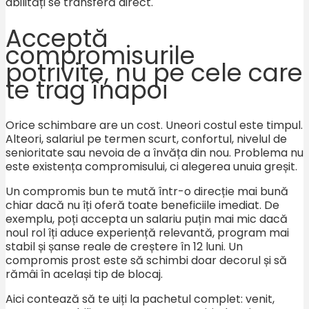
abilități se transferă direct.
Acceptă
compromisurile
potrivite, nu pe cele care
te trag înapoi
Orice schimbare are un cost. Uneori costul este timpul.
Alteori, salariul pe termen scurt, confortul, nivelul de
senioritate sau nevoia de a învăța din nou. Problema nu
este existența compromisului, ci alegerea unuia greșit.
Un compromis bun te mută într-o direcție mai bună
chiar dacă nu îți oferă toate beneficiile imediat. De
exemplu, poți accepta un salariu puțin mai mic dacă
noul rol îți aduce experiență relevantă, program mai
stabil și șanse reale de creștere în 12 luni. Un
compromis prost este să schimbi doar decorul și să
rămâi în același tip de blocaj.
Aici contează să te uiți la pachetul complet: venit,