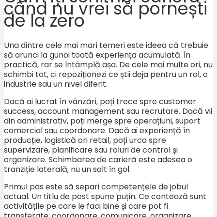
când nu vrei să pornești
de la zero
Una dintre cele mai mari temeri este ideea că trebuie
să arunci la gunoi toată experiența acumulată. În
practică, rar se întâmplă așa. De cele mai multe ori, nu
schimbi tot, ci repoziționezi ce știi deja pentru un rol, o
industrie sau un nivel diferit.
Dacă ai lucrat în vânzări, poți trece spre customer
success, account management sau recrutare. Dacă vii
din administrativ, poți merge spre operațiuni, suport
comercial sau coordonare. Dacă ai experiență în
producție, logistică ori retail, poți urca spre
supervizare, planificare sau roluri de control și
organizare. Schimbarea de carieră este adesea o
tranziție laterală, nu un salt în gol.
Primul pas este să separi competențele de jobul
actual. Un titlu de post spune puțin. Ce contează sunt
activitățile pe care le faci bine și care pot fi
transferate: coordonare, comunicare, organizare,