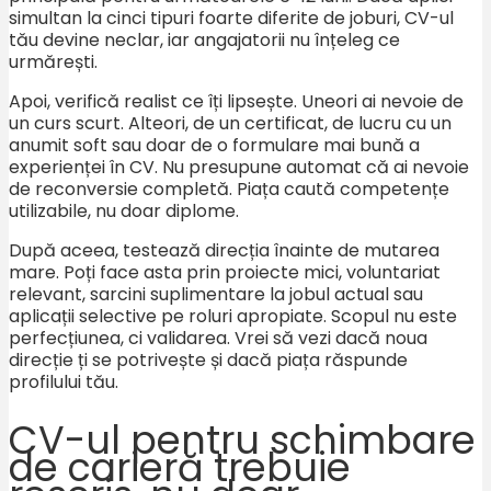
simultan la cinci tipuri foarte diferite de joburi, CV-ul
tău devine neclar, iar angajatorii nu înțeleg ce
urmărești.
Apoi, verifică realist ce îți lipsește. Uneori ai nevoie de
un curs scurt. Alteori, de un certificat, de lucru cu un
anumit soft sau doar de o formulare mai bună a
experienței în CV. Nu presupune automat că ai nevoie
de reconversie completă. Piața caută competențe
utilizabile, nu doar diplome.
După aceea, testează direcția înainte de mutarea
mare. Poți face asta prin proiecte mici, voluntariat
relevant, sarcini suplimentare la jobul actual sau
aplicații selective pe roluri apropiate. Scopul nu este
perfecțiunea, ci validarea. Vrei să vezi dacă noua
direcție ți se potrivește și dacă piața răspunde
profilului tău.
CV-ul pentru schimbare
de carieră trebuie