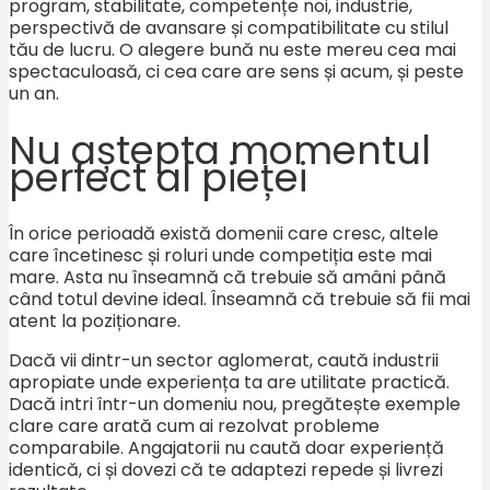
program, stabilitate, competențe noi, industrie,
perspectivă de avansare și compatibilitate cu stilul
tău de lucru. O alegere bună nu este mereu cea mai
spectaculoasă, ci cea care are sens și acum, și peste
un an.
Nu aștepta momentul
perfect al pieței
În orice perioadă există domenii care cresc, altele
care încetinesc și roluri unde competiția este mai
mare. Asta nu înseamnă că trebuie să amâni până
când totul devine ideal. Înseamnă că trebuie să fii mai
atent la poziționare.
Dacă vii dintr-un sector aglomerat, caută industrii
apropiate unde experiența ta are utilitate practică.
Dacă intri într-un domeniu nou, pregătește exemple
clare care arată cum ai rezolvat probleme
comparabile. Angajatorii nu caută doar experiență
identică, ci și dovezi că te adaptezi repede și livrezi