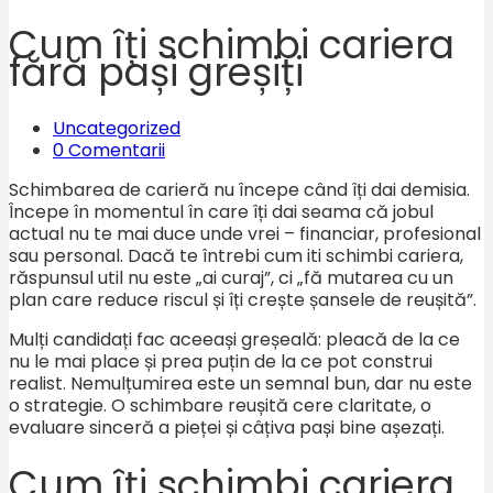
Cum îți schimbi cariera
fără pași greșiți
Uncategorized
0 Comentarii
Schimbarea de carieră nu începe când îți dai demisia.
Începe în momentul în care îți dai seama că jobul
actual nu te mai duce unde vrei – financiar, profesional
sau personal. Dacă te întrebi cum iti schimbi cariera,
răspunsul util nu este „ai curaj”, ci „fă mutarea cu un
plan care reduce riscul și îți crește șansele de reușită”.
Mulți candidați fac aceeași greșeală: pleacă de la ce
nu le mai place și prea puțin de la ce pot construi
realist. Nemulțumirea este un semnal bun, dar nu este
o strategie. O schimbare reușită cere claritate, o
evaluare sinceră a pieței și câțiva pași bine așezați.
Cum îți schimbi cariera