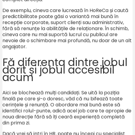
De exemplu, cineva care lucrează în HoReCa și caută
predictibilitate poate găsi o variantă mai bună în
recepție corporate, suport clienți sau administrativ,
fără să renunțe la abilitățile de relaționare. În schimb,
cineva care nu mai suportă lucrul cu publicul are
nevoie de o schimbare mai profundă, nu doar de un alt
angajator.
Fă diferența dintre jobul
dorit și jobul accesibil
acum
Aici se blochează mulți candidați. Se uită la poziția
finală pe care și-o doresc, văd că nu bifează toate
cerințele și renunță. O abordare mai bună este să
identifici rolul-punte, adică acel job care te apropie de
noua direcție fără să îți ceară experiență completă
din prima zi.
Dacă vrei să intri în HR, poate nu începi cu specialist