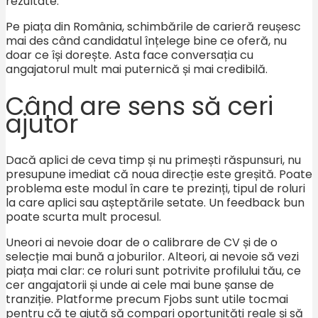
rezultate.
Pe piața din România, schimbările de carieră reușesc
mai des când candidatul înțelege bine ce oferă, nu
doar ce își dorește. Asta face conversația cu
angajatorul mult mai puternică și mai credibilă.
Când are sens să ceri
ajutor
Dacă aplici de ceva timp și nu primești răspunsuri, nu
presupune imediat că noua direcție este greșită. Poate
problema este modul în care te prezinți, tipul de roluri
la care aplici sau așteptările setate. Un feedback bun
poate scurta mult procesul.
Uneori ai nevoie doar de o calibrare de CV și de o
selecție mai bună a joburilor. Alteori, ai nevoie să vezi
piața mai clar: ce roluri sunt potrivite profilului tău, ce
cer angajatorii și unde ai cele mai bune șanse de
tranziție. Platforme precum Fjobs sunt utile tocmai
pentru că te ajută să compari oportunități reale și să