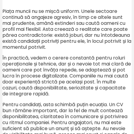
Piața muncii nu se mișcă uniform. Unele sectoare
continuă să angajeze agresiv, în timp ce altele sunt
mai prudente, amână extinderi sau caută oameni cu
profil mai flexibil. Asta creează o realitate care poate
părea contradictorie: există joburi, dar nu întotdeauna
există candidații potriviți pentru ele, în locul potrivit și la
momentul potrivit.
În practică, vedem o cerere constantă pentru roluri
operaționale și tehnice, dar și o nevoie tot mai clară de
oameni care pot învăța repede, se adaptează și pot
lucra în procese digitalizate. Companiile nu mai caută
doar experiență strictă pe același post. În multe
cazuri, caută disponibilitate, seriozitate și capacitate
de integrare rapidă.
Pentru candidați, asta schimbă puțin ecuația. Un CV
bun rămâne important, dar la fel de mult contează
disponibilitatea, claritatea în comunicare și potrivirea
cu ritmul companiei. Pentru angajatori, nu mai este
suficient să publice un anunț și să aștepte. Au nevoie