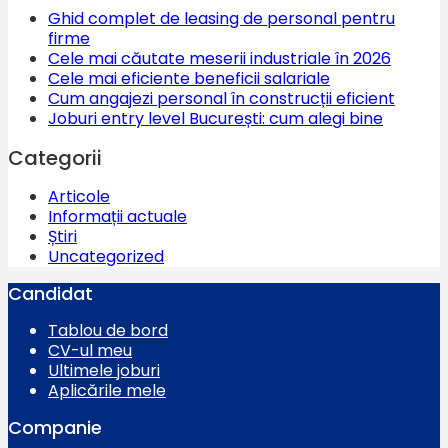
Ghid complet de leasing de personal pentru
firme
Cele mai căutate meserii industriale în 2026
Cele mai eficiente beneficii salariale
Cum angajezi personal în construcții eficient
Joburi entry level București: cum alegi bine
Categorii
Articole
Informații actuale
Știri
Uncategorized
Candidat
Tablou de bord
CV-ul meu
Ultimele joburi
Aplicările mele
Companie