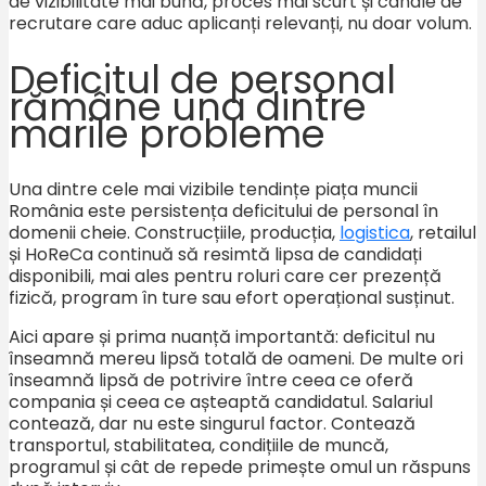
de vizibilitate mai bună, proces mai scurt și canale de
recrutare care aduc aplicanți relevanți, nu doar volum.
Deficitul de personal
rămâne una dintre
marile probleme
Una dintre cele mai vizibile tendințe piața muncii
România este persistența deficitului de personal în
domenii cheie. Construcțiile, producția,
logistica
, retailul
și HoReCa continuă să resimtă lipsa de candidați
disponibili, mai ales pentru roluri care cer prezență
fizică, program în ture sau efort operațional susținut.
Aici apare și prima nuanță importantă: deficitul nu
înseamnă mereu lipsă totală de oameni. De multe ori
înseamnă lipsă de potrivire între ceea ce oferă
compania și ceea ce așteaptă candidatul. Salariul
contează, dar nu este singurul factor. Contează
transportul, stabilitatea, condițiile de muncă,
programul și cât de repede primește omul un răspuns