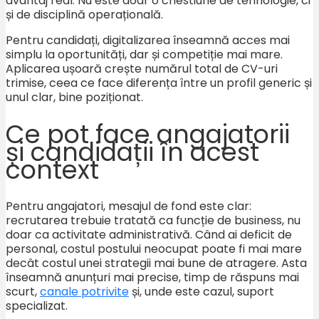
avantaj real. Nu este doar o chestiune de tehnologie, ci
și de disciplină operațională.
Pentru candidați, digitalizarea înseamnă acces mai
simplu la oportunități, dar și competiție mai mare.
Aplicarea ușoară crește numărul total de CV-uri
trimise, ceea ce face diferența între un profil generic și
unul clar, bine poziționat.
Ce pot face angajatorii
și candidații în acest
context
Pentru angajatori, mesajul de fond este clar:
recrutarea trebuie tratată ca funcție de business, nu
doar ca activitate administrativă. Când ai deficit de
personal, costul postului neocupat poate fi mai mare
decât costul unei strategii mai bune de atragere. Asta
înseamnă anunțuri mai precise, timp de răspuns mai
scurt,
canale potrivite
și, unde este cazul, suport
specializat.