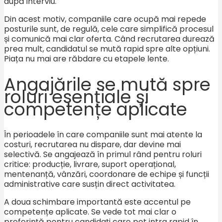
după interviu.
Din acest motiv, companiile care ocupă mai repede
posturile sunt, de regulă, cele care simplifică procesul
și comunică mai clar oferta. Când recrutarea durează
prea mult, candidatul se mută rapid spre alte opțiuni.
Piața nu mai are răbdare cu etapele lente.
Angajările se mută spre
roluri esențiale și
competențe aplicate
În perioadele în care companiile sunt mai atente la
costuri, recrutarea nu dispare, dar devine mai
selectivă. Se angajează în primul rând pentru roluri
critice: producție, livrare, suport operațional,
mentenanță, vânzări, coordonare de echipe și funcții
administrative care susțin direct activitatea.
A doua schimbare importantă este accentul pe
competențe aplicate. Se vede tot mai clar o
preferință pentru candidați care pot intra rapid în