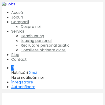
Acasă
Joburi
Companii
Despre noi
Servicii
Headhunting
Leasing personal
Recrutare personal asiatic
Consiliere obținere avize
Blog
Contact
0
Notificări
noi
0
Nu ai notificări noi.
Înregistrare
Autentificare