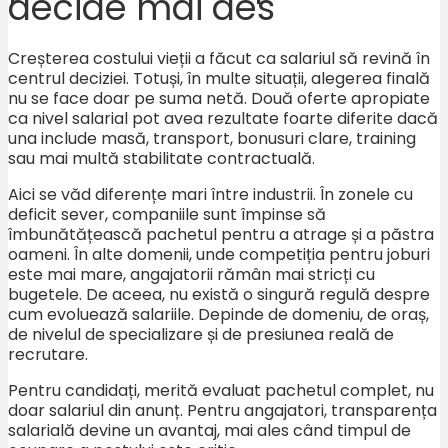
decide mai des
Creșterea costului vieții a făcut ca salariul să revină în
centrul deciziei. Totuși, în multe situații, alegerea finală
nu se face doar pe suma netă. Două oferte apropiate
ca nivel salarial pot avea rezultate foarte diferite dacă
una include masă, transport, bonusuri clare, training
sau mai multă stabilitate contractuală.
Aici se văd diferențe mari între industrii. În zonele cu
deficit sever, companiile sunt împinse să
îmbunătățească pachetul pentru a atrage și a păstra
oameni. În alte domenii, unde competiția pentru joburi
este mai mare, angajatorii rămân mai stricți cu
bugetele. De aceea, nu există o singură regulă despre
cum evoluează salariile. Depinde de domeniu, de oraș,
de nivelul de specializare și de presiunea reală de
recrutare.
Pentru candidați, merită evaluat pachetul complet, nu
doar salariul din anunț. Pentru angajatori, transparența
salarială devine un avantaj, mai ales când timpul de