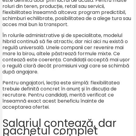
este definită doar prin lucrul de acasă. Pentru multe
roluri din teren, producție, retail sau servicii,
flexibilitatea înseamnă altceva: program predictibil,
schimburi echilibrate, posibilitatea de a alege tura sau
acces mai bun la transport.
În rolurile administrative și de specialitate, modelul
hibrid continuă să fie atractiv, dar nici aici nu există o
regulă universală. Unele companii cer revenire mai
mare la birou, altele păstrează formule mixte. Ce
contează este coerența. Candidații acceptă mai ușor
o regulă clară decât promisiuni vagi care se schimbă
după angajare.
Pentru angajatori, lecția este simplă: flexibilitatea
trebuie definită concret în anunț și în discuția de
recrutare. Pentru candidați, merită verificat ce
înseamnă exact acest beneficiu înainte de
acceptarea ofertei.
Salariul contează, dar
pachetul complet