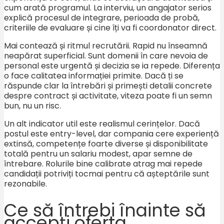
cum arată programul. La interviu, un angajator serios
explică procesul de integrare, perioada de probă,
criteriile de evaluare și cine îți va fi coordonator direct.
Mai contează și ritmul recrutării. Rapid nu înseamnă
neapărat superficial. Sunt domenii în care nevoia de
personal este urgentă și decizia se ia repede. Diferența
o face calitatea informației primite. Dacă ți se
răspunde clar la întrebări și primești detalii concrete
despre contract și activitate, viteza poate fi un semn
bun, nu un risc.
Un alt indicator util este realismul cerințelor. Dacă
postul este entry-level, dar compania cere experiență
extinsă, competențe foarte diverse și disponibilitate
totală pentru un salariu modest, apar semne de
întrebare. Rolurile bine calibrate atrag mai repede
candidații potriviți tocmai pentru că așteptările sunt
rezonabile.
Ce să întrebi înainte să
accepți oferta