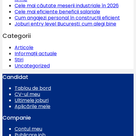
Cele mai căutate meserii industriale în 2026
Cele mai eficiente beneficii salariale
Cum angajezi personal în construcții eficient
Joburi entry level București: cum alegi bine
Categorii
Articole
Informații actuale
Știri
Uncategorized
Candidat
Tablou de bord
CV-ul meu
Ultimele joburi
Aplicările mele
Companie
Contul meu
Publicare job