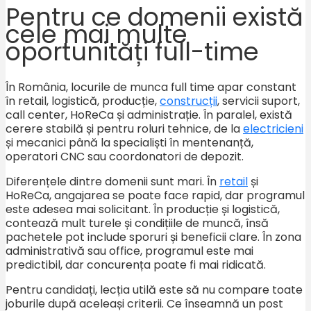
Pentru ce domenii există
cele mai multe
oportunități full-time
În România, locurile de munca full time apar constant
în retail, logistică, producție,
construcții
, servicii suport,
call center, HoReCa și administrație. În paralel, există
cerere stabilă și pentru roluri tehnice, de la
electricieni
și mecanici până la specialiști în mentenanță,
operatori CNC sau coordonatori de depozit.
Diferențele dintre domenii sunt mari. În
retail
și
HoReCa, angajarea se poate face rapid, dar programul
este adesea mai solicitant. În producție și logistică,
contează mult turele și condițiile de muncă, însă
pachetele pot include sporuri și beneficii clare. În zona
administrativă sau office, programul este mai
predictibil, dar concurența poate fi mai ridicată.
Pentru candidați, lecția utilă este să nu compare toate
joburile după aceleași criterii. Ce înseamnă un post