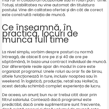
mai rar în colaborări ocazionale sau în roluri part-time.
Totuși, stabilitatea nu vine automat din titulatura
postului. Vine din calitatea ofertei și din cât de corect
este construită relația de muncă.
Ce înseamnă, în
practică, locuri de
munca full time
La nivel simplu, vorbim despre posturi cu normă
întreagă, de obicei 8 ore pe zi și 40 de ore pe
săptămână, în baza unui contract individual de muncă.
Dar diferențele reale apar din modul în care este
organizat programul. Unele roluri au orar fix de birou,
altele funcționează în ture, inclusiv noaptea sau în
weekend. În logistică, producție, retail sau HoReCa,
acest detaliu schimbă complet experiența de lucru.
De aceea, un anunț bun nu ar trebui citit doar prin
filtrul salariului. Contează dacă programul este
predictibil, dacă orele suplimentare sunt frecvente,