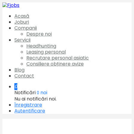
Acasă
Joburi
Companii
Despre noi
Servicii
Headhunting
Leasing personal
Recrutare personal asiatic
Consiliere obținere avize
Blog
Contact
0
Notificări
noi
0
Nu ai notificări noi.
Înregistrare
Autentificare