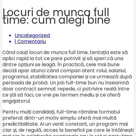
Locuri de munca full
time: cum alegi bine
Uncategorized
1 Comentariu
Când cauți locuri de munca full time, tentația este să
aplici rapid la tot ce pare potrivit și să speri că una
dintre opțiuni se leagă. În practică, cele mai bune
decizii apar atunci când compari atent rolul, salariul,
programul, stabilitatea companiei și ce urmează după
perioada de probă. Un job full-time bun nu înseamnă
doar contract semnat repede, ci potrivire reală între
ce știi să faci, ce vrei pe termen mediu și ce oferă
angajatorul.
Pentru mulți candidați, full-time rămâne formatul
preferat dintr-un motiv simplu: oferă mai multă
predictibilitate. Ai un venit constant, un program mai
clar și, de regulă, acces la beneficii pe care le întâlnești