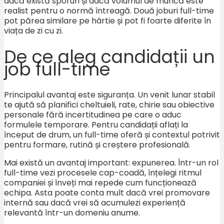
dacă există sporuri și dacă volumul de muncă este
realist pentru o normă întreagă. Două joburi full-time
pot părea similare pe hârtie și pot fi foarte diferite în
viața de zi cu zi.
De ce aleg candidații un
job full-time
Principalul avantaj este siguranța. Un venit lunar stabil
te ajută să planifici cheltuieli, rate, chirie sau obiective
personale fără incertitudinea pe care o aduc
formulele temporare. Pentru candidații aflați la
început de drum, un full-time oferă și contextul potrivit
pentru formare, rutină și creștere profesională.
Mai există un avantaj important: expunerea. Într-un rol
full-time vezi procesele cap-coadă, înțelegi ritmul
companiei și înveți mai repede cum funcționează
echipa. Asta poate conta mult dacă vrei promovare
internă sau dacă vrei să acumulezi experiență
relevantă într-un domeniu anume.