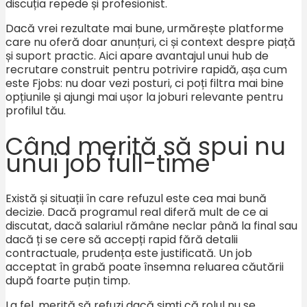
discuția repede și profesionist.
Dacă vrei rezultate mai bune, urmărește platforme
care nu oferă doar anunțuri, ci și context despre piață
și suport practic. Aici apare avantajul unui hub de
recrutare construit pentru potrivire rapidă, așa cum
este Fjobs: nu doar vezi posturi, ci poți filtra mai bine
opțiunile și ajungi mai ușor la joburi relevante pentru
profilul tău.
Când merită să spui nu
unui job full-time
Există și situații în care refuzul este cea mai bună
decizie. Dacă programul real diferă mult de ce ai
discutat, dacă salariul rămâne neclar până la final sau
dacă ți se cere să accepți rapid fără detalii
contractuale, prudența este justificată. Un job
acceptat în grabă poate însemna reluarea căutării
după foarte puțin timp.
La fel, merită să refuzi dacă simți că rolul nu se