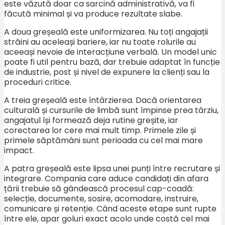
este văzută doar ca sarcină administrativă, va fi
făcută minimal și va produce rezultate slabe.
A doua greșeală este uniformizarea. Nu toți angajații
străini au aceleași bariere, iar nu toate rolurile au
aceeași nevoie de interacțiune verbală. Un model unic
poate fi util pentru bază, dar trebuie adaptat în funcție
de industrie, post și nivel de expunere la clienți sau la
proceduri critice.
A treia greșeală este întârzierea. Dacă orientarea
culturală și cursurile de limbă sunt împinse prea târziu,
angajatul își formează deja rutine greșite, iar
corectarea lor cere mai mult timp. Primele zile și
primele săptămâni sunt perioada cu cel mai mare
impact.
A patra greșeală este lipsa unei punți între recrutare și
integrare. Compania care aduce candidați din afara
țării trebuie să gândească procesul cap-coadă:
selecție, documente, sosire, acomodare, instruire,
comunicare și retenție. Când aceste etape sunt rupte
între ele, apar goluri exact acolo unde costă cel mai