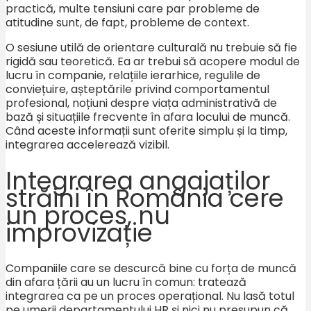
practică, multe tensiuni care par probleme de
atitudine sunt, de fapt, probleme de context.
O sesiune utilă de orientare culturală nu trebuie să fie
rigidă sau teoretică. Ea ar trebui să acopere modul de
lucru în companie, relațiile ierarhice, regulile de
conviețuire, așteptările privind comportamentul
profesional, noțiuni despre viața administrativă de
bază și situațiile frecvente în afara locului de muncă.
Când aceste informații sunt oferite simplu și la timp,
integrarea accelerează vizibil.
Integrarea angajaților
străini în România cere
un proces, nu
improvizație
Companiile care se descurcă bine cu forța de muncă
din afara țării au un lucru în comun: tratează
integrarea ca pe un proces operațional. Nu lasă totul
pe umerii departamentului HR și nici nu presupun că