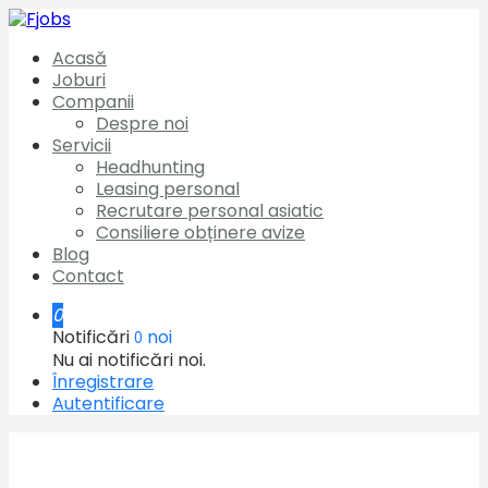
Acasă
Joburi
Companii
Despre noi
Servicii
Headhunting
Leasing personal
Recrutare personal asiatic
Consiliere obținere avize
Blog
Contact
0
Notificări
noi
0
Nu ai notificări noi.
Înregistrare
Autentificare