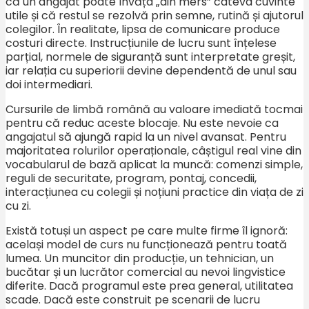
că un angajat poate învăța „din mers” câteva cuvinte
utile și că restul se rezolvă prin semne, rutină și ajutorul
colegilor. În realitate, lipsa de comunicare produce
costuri directe. Instrucțiunile de lucru sunt înțelese
parțial, normele de siguranță sunt interpretate greșit,
iar relația cu superiorii devine dependentă de unul sau
doi intermediari.
Cursurile de limbă română au valoare imediată tocmai
pentru că reduc aceste blocaje. Nu este nevoie ca
angajatul să ajungă rapid la un nivel avansat. Pentru
majoritatea rolurilor operaționale, câștigul real vine din
vocabularul de bază aplicat la muncă: comenzi simple,
reguli de securitate, program, pontaj, concedii,
interacțiunea cu colegii și noțiuni practice din viața de zi
cu zi.
Există totuși un aspect pe care multe firme îl ignoră:
același model de curs nu funcționează pentru toată
lumea. Un muncitor din producție, un tehnician, un
bucătar și un lucrător comercial au nevoi lingvistice
diferite. Dacă programul este prea general, utilitatea
scade. Dacă este construit pe scenarii de lucru