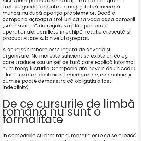
Aici apare prima ajustare importantă: integrarea
trebuie gândită înainte ca angajatul să înceapă
munca, nu după apariția problemelor. Dacă o
companie așteaptă trei luni ca să vadă dacă oamenii
„se descurcă”, de regulă va plăti prin erori
operaționale, conflicte în echipă, rotație crescută și
productivitate sub nivelul așteptat.
A doua schimbare este legată de dovadă și
organizare. Nu mai este suficient să existe un coleg
care traduce sau un șef de tură care explică informal
cum merg lucrurile. Compania are nevoie de un cadru
clar: cine oferă instruirea, când are loc, ce conține și
cum se poate demonstra că obligația a fost
îndeplinită.
De ce cursurile de limbă
română nu sunt o
formalitate
În companiile cu ritm rapid, tentația este să se creadă