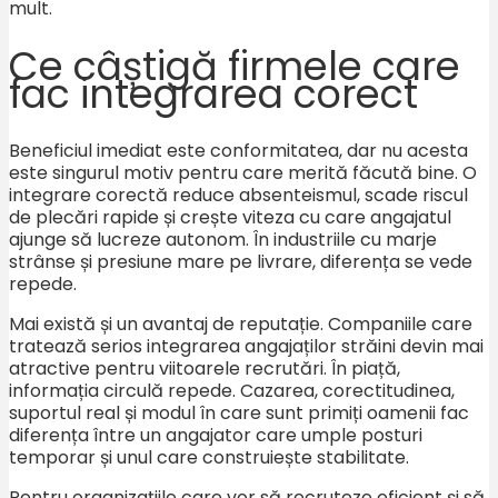
mult.
Ce câștigă firmele care
fac integrarea corect
Beneficiul imediat este conformitatea, dar nu acesta
este singurul motiv pentru care merită făcută bine. O
integrare corectă reduce absenteismul, scade riscul
de plecări rapide și crește viteza cu care angajatul
ajunge să lucreze autonom. În industriile cu marje
strânse și presiune mare pe livrare, diferența se vede
repede.
Mai există și un avantaj de reputație. Companiile care
tratează serios integrarea angajaților străini devin mai
atractive pentru viitoarele recrutări. În piață,
informația circulă repede. Cazarea, corectitudinea,
suportul real și modul în care sunt primiți oamenii fac
diferența între un angajator care umple posturi
temporar și unul care construiește stabilitate.
Pentru organizațiile care vor să recruteze eficient și să