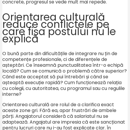
concrete, progresul se vede mult mai repede.
Orientarea culturală
reduce conflictele pe
care fișa postului nu le
explică
O bună parte din dificultățile de integrare nu țin de
competențe profesionale, ci de diferențele de
așteptări. Ce înseamnă punctualitatea într-o echipă
locală? Cum se comunică o problemă către superior?
Când este acceptat să pui întrebări și când se
așteaptă execuție rapidă? Cum funcționează relația
cu colegii, cu autoritatea, cu programul sau cu regulile
interne?
Orientarea culturală are rolul de a clarifica exact
aceste zone gri. Fără ea, apar frustrări de ambele
părți. Angajatorul consideră că salariatul nu se
adaptează. Angajatul are impresia că este sancționat
pentru lucruri care nu i-au fost explicate clar. În