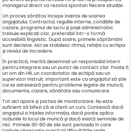
managerul direct va rezolva spontan fiecare situație.
Un proces sănătos începe înainte de sosirea
angajatului. Contractul, regulile interne, condițiile de
cazare, programul de lucru și pașii administrativi
trebuie explicați clar, preferabil într-o formă
accesibilă lingvistic. După sosire, primele săptămâni
sunt decisive. Aici se stabilesc ritmul, relația cu echipa
și nivelul de încredere.
În practică, merită desemnat un responsabil intern
pentru integrare sau un punct de contact clar. Poate fi
un om din HR, un coordonator de echipă sau un
supervizor instruit. Important este ca angajatul să știe
cui se adresează pentru probleme legate de muncă,
documente, cazare, sănătate sau comunicare.
Tot aici apare și partea de monitorizare. Nu este
suficient să bifezi că ai oferit un curs. Contează dacă
angajatul a înțeles informația, dacă poate aplica
noțiunile la locul de muncă și dacă există semnale de
risc. Primele 30-60 de zile sunt perioada în care
trebuie observate punctual dificultățile reale.