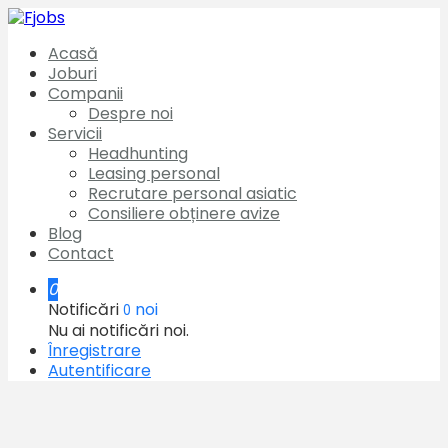
Acasă
Joburi
Companii
Despre noi
Servicii
Headhunting
Leasing personal
Recrutare personal asiatic
Consiliere obținere avize
Blog
Contact
0
Notificări
noi
0
Nu ai notificări noi.
Înregistrare
Autentificare