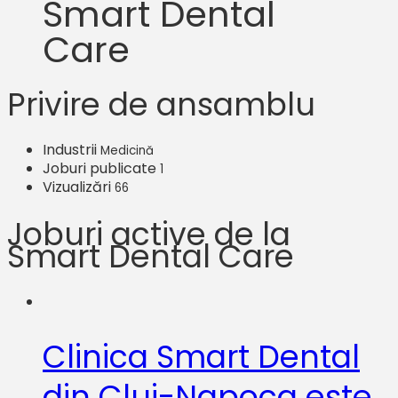
Smart Dental
Care
Privire de ansamblu
Industrii
Medicină
Joburi publicate
1
Vizualizări
66
Joburi active de la
Smart Dental Care
Clinica Smart Dental
din Cluj-Napoca este