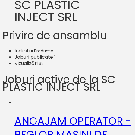
SC PLASTIC
INJECT SRL
Privire de ansamblu
Industrii
Producție
Joburi publicate
1
Vizualizări
32
Joburi active de la SC
PLASTIC INJECT SRL
ANGAJAM OPERATOR -
REGLOR MASINI DE