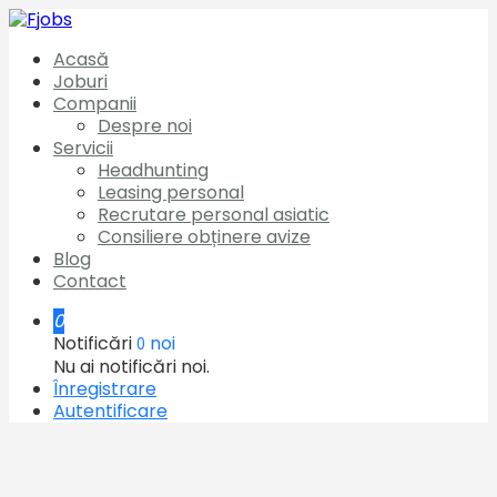
Acasă
Joburi
Companii
Despre noi
Servicii
Headhunting
Leasing personal
Recrutare personal asiatic
Consiliere obținere avize
Blog
Contact
0
Notificări
noi
0
Nu ai notificări noi.
Înregistrare
Autentificare