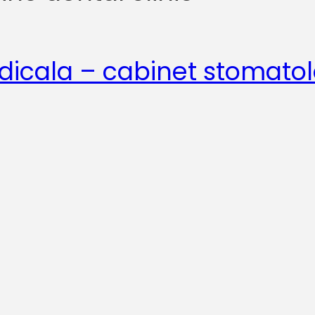
icala – cabinet stomatol