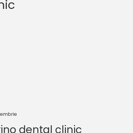
nic
ecembrie
ino dental clinic