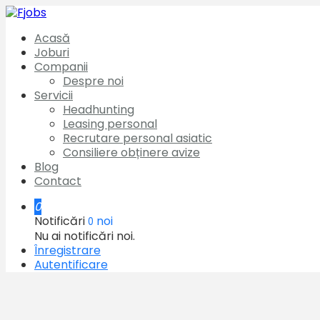
Acasă
Joburi
Companii
Despre noi
Servicii
Headhunting
Leasing personal
Recrutare personal asiatic
Consiliere obținere avize
Blog
Contact
0
Notificări
noi
0
Nu ai notificări noi.
Înregistrare
Autentificare