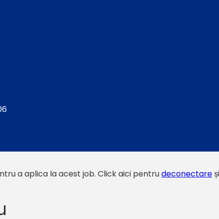
06
tru a aplica la acest job.
Click aici pentru
deconectare
ș
u