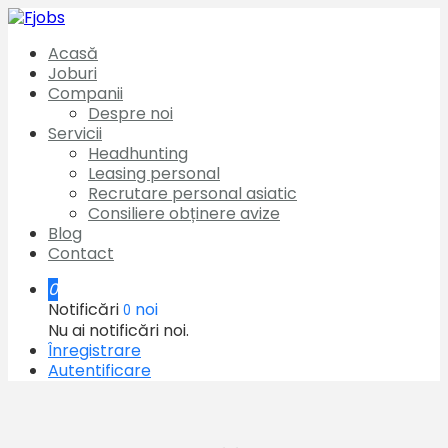
Acasă
Joburi
Companii
Despre noi
Servicii
Headhunting
Leasing personal
Recrutare personal asiatic
Consiliere obținere avize
Blog
Contact
0
Notificări
noi
0
Nu ai notificări noi.
Înregistrare
Autentificare