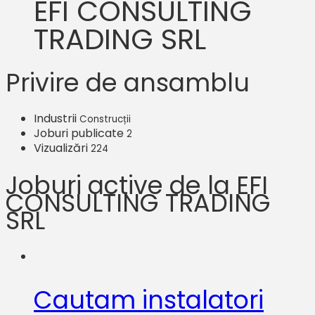
EFI CONSULTING
TRADING SRL
Privire de ansamblu
Industrii
Construcții
Joburi publicate
2
Vizualizări
224
Joburi active de la EFI
CONSULTING TRADING
SRL
Cautam instalatori