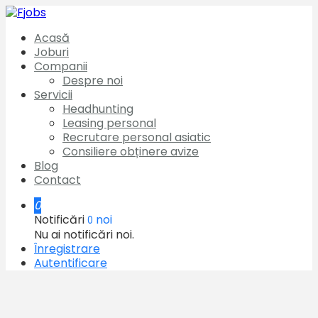
Acasă
Joburi
Companii
Despre noi
Servicii
Headhunting
Leasing personal
Recrutare personal asiatic
Consiliere obținere avize
Blog
Contact
0
Notificări
noi
0
Nu ai notificări noi.
Înregistrare
Autentificare