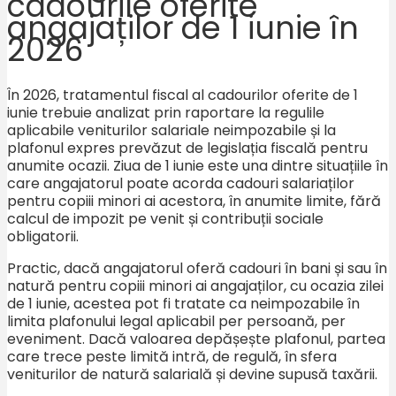
cadourile oferite
angajaților de 1 iunie în
2026
În 2026, tratamentul fiscal al cadourilor oferite de 1
iunie trebuie analizat prin raportare la regulile
aplicabile veniturilor salariale neimpozabile și la
plafonul expres prevăzut de legislația fiscală pentru
anumite ocazii. Ziua de 1 iunie este una dintre situațiile în
care angajatorul poate acorda cadouri salariaților
pentru copiii minori ai acestora, în anumite limite, fără
calcul de impozit pe venit și contribuții sociale
obligatorii.
Practic, dacă angajatorul oferă cadouri în bani și sau în
natură pentru copiii minori ai angajaților, cu ocazia zilei
de 1 iunie, acestea pot fi tratate ca neimpozabile în
limita plafonului legal aplicabil per persoană, per
eveniment. Dacă valoarea depășește plafonul, partea
care trece peste limită intră, de regulă, în sfera
veniturilor de natură salarială și devine supusă taxării.