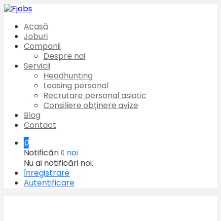
Acasă
Joburi
Companii
Despre noi
Servicii
Headhunting
Leasing personal
Recrutare personal asiatic
Consiliere obținere avize
Blog
Contact
0
Notificări
noi
0
Nu ai notificări noi.
Înregistrare
Autentificare