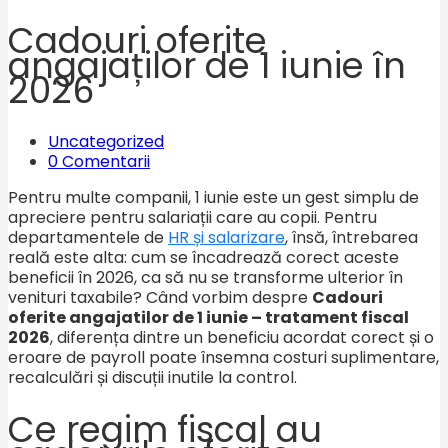
Cadouri oferite
angajaților de 1 iunie în
2026
Uncategorized
0 Comentarii
Pentru multe companii, 1 iunie este un gest simplu de
apreciere pentru salariații care au copii. Pentru
departamentele de
HR și salarizare
, însă, întrebarea
reală este alta: cum se încadrează corect aceste
beneficii în 2026, ca să nu se transforme ulterior în
venituri taxabile? Când vorbim despre
Cadouri
oferite angajatilor de 1 iunie – tratament fiscal
2026
, diferența dintre un beneficiu acordat corect și o
eroare de payroll poate însemna costuri suplimentare,
recalculări și discuții inutile la control.
Ce regim fiscal au