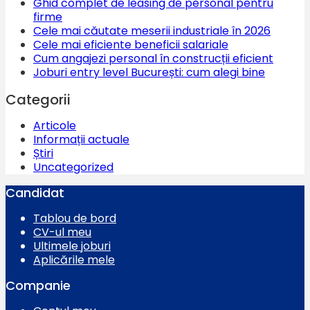
Ghid complet de leasing de personal pentru
firme
Cele mai căutate meserii industriale în 2026
Cele mai eficiente beneficii salariale
Cum angajezi personal în construcții eficient
Joburi entry level București: cum alegi bine
Categorii
Articole
Informații actuale
Știri
Uncategorized
Candidat
Tablou de bord
CV-ul meu
Ultimele joburi
Aplicările mele
Companie