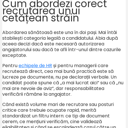
Cum abordezi corect
recrutarea unui
cetățean străin
Abordarea sănătoasă este una în doi pași. Mai întâi
stabilești categoria legală a candidatului. Abia după
aceea decizi dacă este necesară autorizarea
angajatorului sau dacă te afli într-unul dintre cazurile
exceptate.
Pentru
echipele de HR
și pentru managerii care
recrutează direct, cea mai bună practică este să
lucreze pe documente, nu pe declarații verbale. Un
candidat poate spune că „a mai lucrat aici” sau că „nu
mai are nevoie de aviz”, dar responsabilitatea
verificării rămâne la angajator.
Când există volume mari de recrutare sau posturi
critice care trebuie ocupate rapid, merită
standardizat un filtru intern: ce tip de document
cerem, ce mențiuni verificăm, cine validează
eligibilitatea și când se escaladează cazul către un