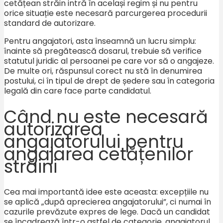
cetățean străin intră în același regim și nu pentru
orice situație este necesară parcurgerea procedurii
standard de autorizare.
Pentru angajatori, asta înseamnă un lucru simplu:
înainte să pregătească dosarul, trebuie să verifice
statutul juridic al persoanei pe care vor să o angajeze.
De multe ori, răspunsul corect nu stă în denumirea
postului, ci în tipul de drept de ședere sau în categoria
legală din care face parte candidatul.
Când nu este necesară
autorizarea
angajatorului pentru
angajarea cetățenilor
străini
Cea mai importantă idee este aceasta: excepțiile nu
se aplică „după aprecierea angajatorului”, ci numai în
cazurile prevăzute expres de lege. Dacă un candidat
se încadrează într-o astfel de categorie, angajatorul