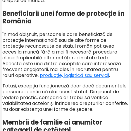
dreptul de muncă.
Beneficiarii unei forme de protecție în
România
În mod obișnuit, persoanele care beneficiază de
protecție internațională sau de alte forme de
protecție recunoscute de statul român pot avea
acces la muncă fără a mai fi necesară procedura
clasică aplicabilă altor cetățeni din state terțe.
Aceasta este una dintre excepțiile care interesează
frecvent angajatorii, mai ales în recrutarea pentru
roluri operative,
producție, logistică sau servicii
.
Totuși, excepția funcționează doar dacă documentele
persoanei confirmă clar acest statut. Din punct de
vedere practic, compania ar trebui să verifice
valabilitatea actelor și întinderea drepturilor conferite,
nu doar existența unei forme de ședere.
Membrii de familie ai anumitor
categorii de cetățeni