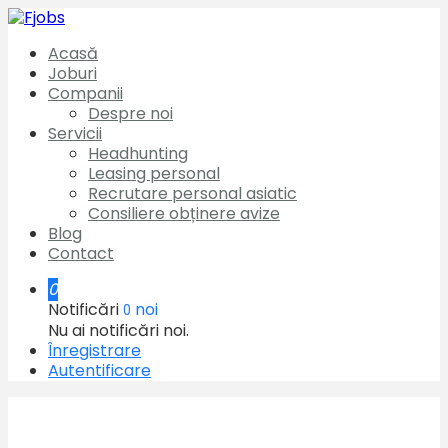
Acasă
Joburi
Companii
Despre noi
Servicii
Headhunting
Leasing personal
Recrutare personal asiatic
Consiliere obținere avize
Blog
Contact
0
Notificări
noi
0
Nu ai notificări noi.
Înregistrare
Autentificare