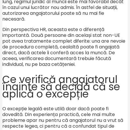
lung, regimul juridic al muncii este mai favorabil decât
în cazul unui lucrător nou admis. În astfel de situații,
autorizarea angajatorului poate să nu mai fie
necesară.
Din perspectiva HR, aceasta este o diferență
importantă. Două persoane din același stat non-UE
pot avea tratamente complet diferite: una are nevoie
de procedura completă, cealaltă poate fi angajată
direct, dacă actele îi conferă acces la muncă. De
aceea, verificarea documentară trebuie făcută
individual, nu pe baza cetățeniei.
Ce verifică angajatorul
înainte să decidă că se
aplică o excepție
O excepție legală este utilă doar dacă poate fi
dovedită. Din experiența practică, cele mai multe
probleme apar nu pentru că angajatorul nu a vrut să
respecte legea, ci pentru că a confundat tipul de