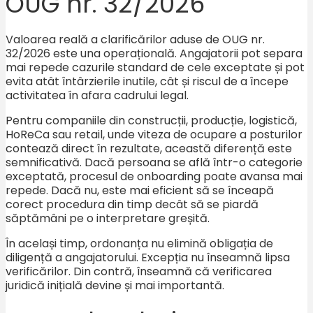
OUG nr. 32/2026
Valoarea reală a clarificărilor aduse de OUG nr.
32/2026 este una operațională. Angajatorii pot separa
mai repede cazurile standard de cele exceptate și pot
evita atât întârzierile inutile, cât și riscul de a începe
activitatea în afara cadrului legal.
Pentru companiile din construcții, producție, logistică,
HoReCa sau retail, unde viteza de ocupare a posturilor
contează direct în rezultate, această diferență este
semnificativă. Dacă persoana se află într-o categorie
exceptată, procesul de onboarding poate avansa mai
repede. Dacă nu, este mai eficient să se înceapă
corect procedura din timp decât să se piardă
săptămâni pe o interpretare greșită.
În același timp, ordonanța nu elimină obligația de
diligență a angajatorului. Excepția nu înseamnă lipsa
verificărilor. Din contră, înseamnă că verificarea
juridică inițială devine și mai importantă.