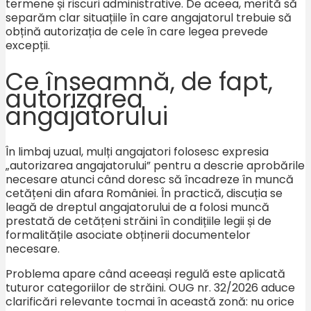
termene și riscuri administrative. De aceea, merită să
separăm clar situațiile în care angajatorul trebuie să
obțină autorizația de cele în care legea prevede
excepții.
Ce înseamnă, de fapt,
autorizarea
angajatorului
În limbaj uzual, mulți angajatori folosesc expresia
„autorizarea angajatorului” pentru a descrie aprobările
necesare atunci când doresc să încadreze în muncă
cetățeni din afara României. În practică, discuția se
leagă de dreptul angajatorului de a folosi muncă
prestată de cetățeni străini în condițiile legii și de
formalitățile asociate obținerii documentelor
necesare.
Problema apare când aceeași regulă este aplicată
tuturor categoriilor de străini. OUG nr. 32/2026 aduce
clarificări relevante tocmai în această zonă: nu orice