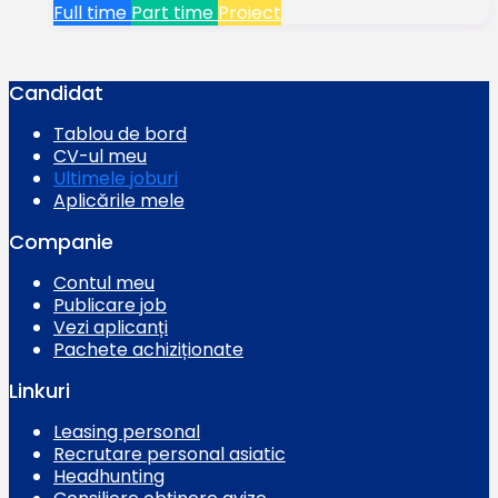
Full time
Part time
Proiect
Candidat
Tablou de bord
CV-ul meu
Ultimele joburi
Aplicările mele
Companie
Contul meu
Publicare job
Vezi aplicanți
Pachete achiziționate
Linkuri
Leasing personal
Recrutare personal asiatic
Headhunting