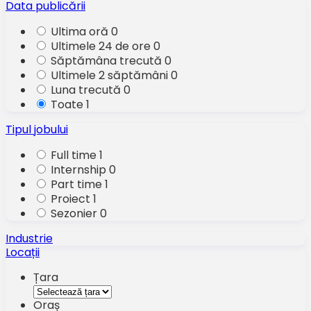
Data publicării
Ultima oră
0
Ultimele 24 de ore
0
Săptămâna trecută
0
Ultimele 2 săptămâni
0
Luna trecută
0
Toate
1
Tipul jobului
Full time
1
Internship
0
Part time
1
Proiect
1
Sezonier
0
Industrie
Locații
Țara
Oraș