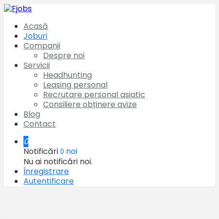
Acasă
Joburi
Companii
Despre noi
Servicii
Headhunting
Leasing personal
Recrutare personal asiatic
Consiliere obținere avize
Blog
Contact
0
Notificări
noi
0
Nu ai notificări noi.
Înregistrare
Autentificare