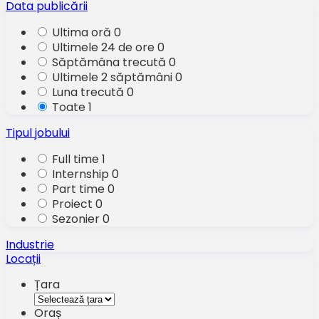
Data publicării
Ultima oră
0
Ultimele 24 de ore
0
Săptămâna trecută
0
Ultimele 2 săptămâni
0
Luna trecută
0
Toate
1
Tipul jobului
Full time
1
Internship
0
Part time
0
Proiect
0
Sezonier
0
Industrie
Locații
Țara
Oraș