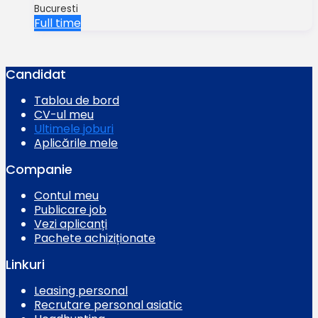
Bucuresti
Full time
Candidat
Tablou de bord
CV-ul meu
Ultimele joburi
Aplicările mele
Companie
Contul meu
Publicare job
Vezi aplicanți
Pachete achiziționate
Linkuri
Leasing personal
Recrutare personal asiatic