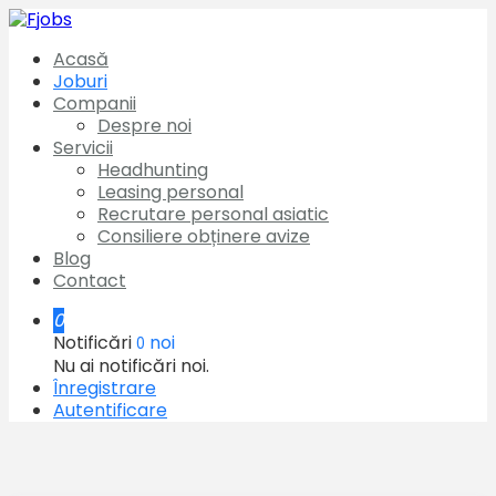
Acasă
Joburi
Companii
Despre noi
Servicii
Headhunting
Leasing personal
Recrutare personal asiatic
Consiliere obținere avize
Blog
Contact
0
Notificări
noi
0
Nu ai notificări noi.
Înregistrare
Autentificare