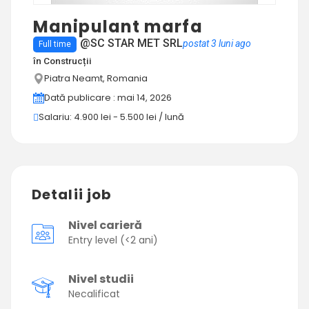
Manipulant marfa
@SC STAR MET SRL
postat 3 luni ago
Full time
în
Construcții
Piatra Neamt, Romania
Dată publicare : mai 14, 2026
Salariu: 4.900 lei - 5.500 lei / lună
Detalii job
Nivel carieră
Entry level (<2 ani)
Nivel studii
Necalificat