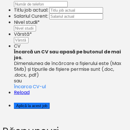
Titlu job actual:
Salariul Curent:
Nivel studii*
Vârstă*
CV
Încarcă un CV sau apasă pe butonul de mai
jos.
Dimensiunea de încărcare a fișierului este
(Max
5Mb)
și
tipurile de fișiere permise sunt
(.doc,
.docx, .pdf)
sau
Încarca CV-ul
Reload