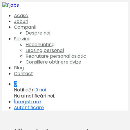
Acasă
Joburi
Companii
Despre noi
Servicii
Headhunting
Leasing personal
Recrutare personal asiatic
Consiliere obținere avize
Blog
Contact
0
Notificări
noi
0
Nu ai notificări noi.
Înregistrare
Autentificare