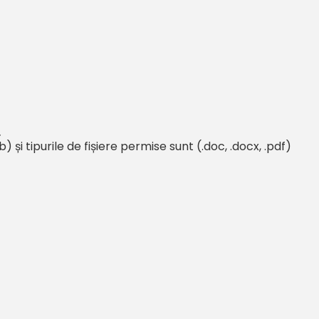
.
b)
și
tipurile de fișiere permise sunt
(.doc, .docx, .pdf)