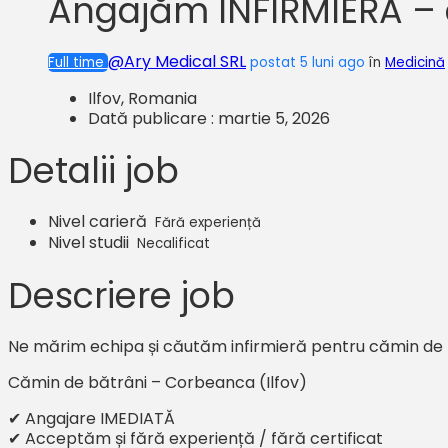
Angajăm INFIRMIERĂ – c
@Ary Medical SRL
Full time
postat 5 luni ago
în
Medicină
Ilfov, Romania
Dată publicare : martie 5, 2026
Detalii job
Nivel carieră
Fără experiență
Nivel studii
Necalificat
Descriere job
Ne mărim echipa și căutăm infirmieră pentru cămin de b
Cămin de bătrâni – Corbeanca (Ilfov)
✔ Angajare IMEDIATĂ
✔ Acceptăm și fără experiență / fără certificat