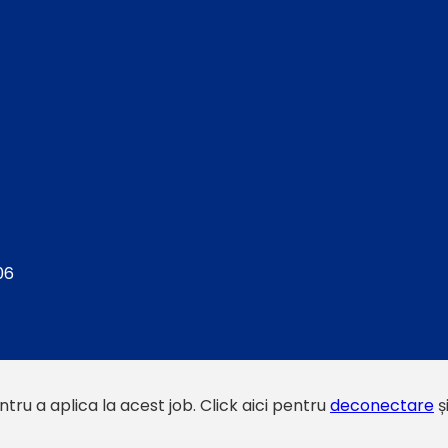
06
tru a aplica la acest job.
Click aici pentru
deconectare
ș