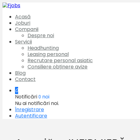
Acasă
Joburi
Companii
Despre noi
Servicii
Headhunting
Leasing personal
Recrutare personal asiatic
Consiliere obținere avize
Blog
Contact
0
Notificări
noi
0
Nu ai notificări noi.
Înregistrare
Autentificare