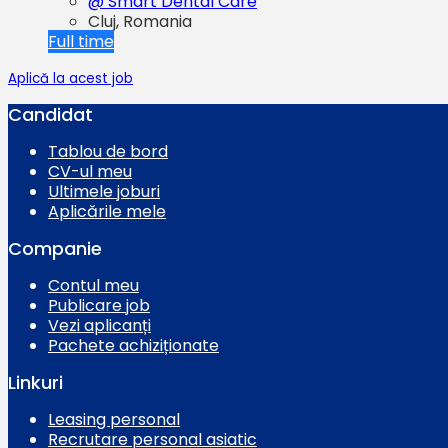
@ Smart Dental Care
Cluj, Romania
Full time
Aplică la acest job
Candidat
Tablou de bord
CV-ul meu
Ultimele joburi
Aplicările mele
Companie
Contul meu
Publicare job
Vezi aplicanți
Pachete achiziționate
Linkuri
Leasing personal
Recrutare personal asiatic