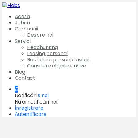
Acasă
Joburi
Companii
Despre noi
Servicii
Headhunting
Leasing personal
Recrutare personal asiatic
Consiliere obținere avize
Blog
Contact
0
Notificări
noi
0
Nu ai notificări noi.
Înregistrare
Autentificare