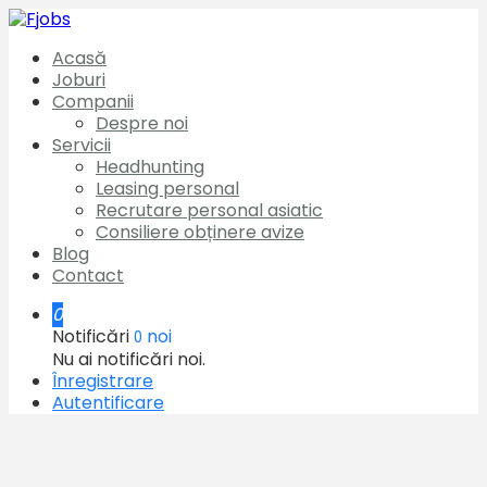
Acasă
Joburi
Companii
Despre noi
Servicii
Headhunting
Leasing personal
Recrutare personal asiatic
Consiliere obținere avize
Blog
Contact
0
Notificări
noi
0
Nu ai notificări noi.
Înregistrare
Autentificare