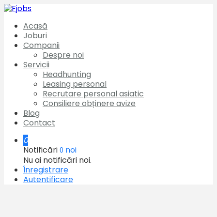
Acasă
Joburi
Companii
Despre noi
Servicii
Headhunting
Leasing personal
Recrutare personal asiatic
Consiliere obținere avize
Blog
Contact
0
Notificări
noi
0
Nu ai notificări noi.
Înregistrare
Autentificare