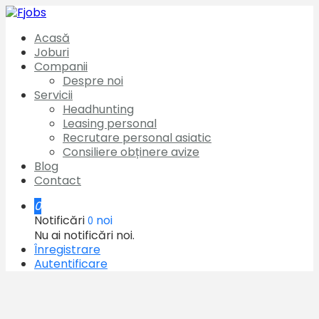
Acasă
Joburi
Companii
Despre noi
Servicii
Headhunting
Leasing personal
Recrutare personal asiatic
Consiliere obținere avize
Blog
Contact
0
Notificări
noi
0
Nu ai notificări noi.
Înregistrare
Autentificare