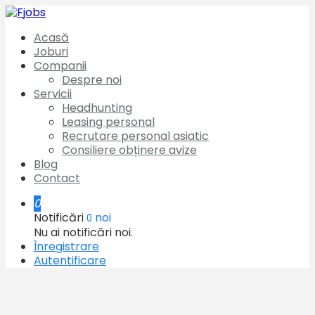
Acasă
Joburi
Companii
Despre noi
Servicii
Headhunting
Leasing personal
Recrutare personal asiatic
Consiliere obținere avize
Blog
Contact
0
Notificări
noi
0
Nu ai notificări noi.
Înregistrare
Autentificare