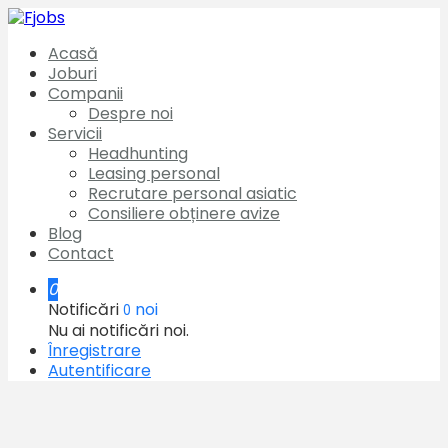
Acasă
Joburi
Companii
Despre noi
Servicii
Headhunting
Leasing personal
Recrutare personal asiatic
Consiliere obținere avize
Blog
Contact
0
Notificări
noi
0
Nu ai notificări noi.
Înregistrare
Autentificare