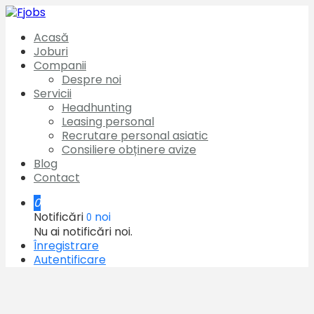
Acasă
Joburi
Companii
Despre noi
Servicii
Headhunting
Leasing personal
Recrutare personal asiatic
Consiliere obținere avize
Blog
Contact
0
Notificări
noi
0
Nu ai notificări noi.
Înregistrare
Autentificare