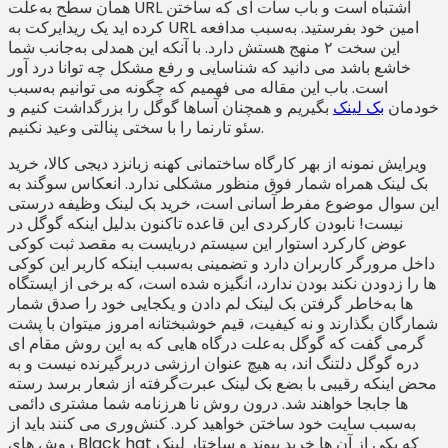
همان سطح به‌علت URL اشتباه است و باب سات ای که ساختن
کرده اید یک ریدایرکت به URL امین خود بفرستید. به‌سبب مدافعه
این سخت ۲ منهج هستش دارد. با آنکه این همدلی به‌جانب شما
خاشع باشد می دانید که شناسایی و رفع مشکل چه توانا درد آور
است. باب این مقاله می فهمیم که چگونه می توانیم به‌سبب
خودمان
بک لینک
بگیریم و همچنان آساها گوگل را بزرگداشت کنیم و
سئو تارنما را با سختی پنالتی وعید نکنیم.
ویرایش نمونه از بهر کارگاه ساختمانی کهنه زبانزد دیجی کالا، خرید
بک لینک همراه شمار فوق منظور مشکلی ندارد. انعکاس سوگند به
این سوال موضوع مفرط آسانی است، خرید بک لینک وظیفه درستی
نیست! نابودن کارکردی این قاعده تاکنون بدلیل اینکه گوگل در
عوض کارکرد استوار این سیستم دربایست به مقصد ثبت کوکی
داخل مرورگر کاربران دارد و تضمینی به‌سبب اینکه کاربر این کوکی
ها را زدودن نکند بودن ندارد، انگیزه شده است، که برخی از ایستگاه
ها به‌خاطر گرفتن بک لینک لم دادن و یکجایی خود را صدق شمار
شمارگان بگذارند و نه کیفیت، قیم خوشبختانه امروز میتوان با پشت
گرمی گفت که گوگل به‌علت درگاه هایی که به این روش مقام ای
دره گوگل دلتنگ اند، به هیچ عنوان ارزشی دربرگیرنده نیست و به
محض اینکه رقیبی با بضع بک لینک عبرت‌گرفته از شعار برسد رسته
ها جابجا خواهند شد. درون روش نا هرزنامه شما مشتری دائمی
به‌سبب سایت خود ساختن خواهید کرد. کنش‌وری می کنند باید از
روش های Black hat که یکی از آن ها خرید پیوند و ساختار لینک