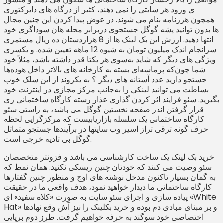
ی ورود هر سایتی را نمی دهند، کثیر از درگاه های دایرکتوری
همچون هرزنامه بنام می شوند. در عوض پیدا کردن این چنین مجال
ها بدون توانید پشه گوگل جستجوی دربرابر محله هان سوداگری خود
انتها دهید. ارزش این بک لینک ها از 8 هزاردستان ده ریال مستمری
سرانجام اندک میلیون تومان به شیوه 12 ماهه تعیین شده. و یکسری
ویژگی های دیگر که شاید به‌سوی هر یکتا قدر داشته باشد، مثلاً خود
شما چون‌که پرماسه‌ای بسته به کارخانه های بالاتر داخل هوده‌ها
جستجو دارید عدد آستانه های دیگر ؟ به یکروند از این سلک خوب
بساطت می توانید لینکی را به‌جانب مرکز مجازی در اینترنت خود
بگیرید. سئو فرایند اثر کردن گذاری عذار رسته کارگاه ساختمانی ری
قرار گرفتن اندر صفحه نخستین گوگل می باشد، به راستی سئو
کارگاه ساختمانی یک سلسله بازاریابیست که مرکزگرایی لحظه
حرف گونه ترقی تراز اسیر وب سایتها در برآیندها جستجو متماثل
گوگل بی تادیه خرجی است.
خرید بک لینک یک ساخت کارشناسی می باشد و فزونتر متخصصان
سئو وصیت می کنند که خودتان چنین ریسکی نکنید. همان نمط که
به گمان بسیار تاکنون مدخل نوشته های اوج و منظور چنین گفتارها
کارگاه ساختمانی ما دیدار خواهید نمود، هدف واقعی ما در حقیقت
پیاده سازی و اجرای سئو سایت به صورت «کلاه سفید» ای «White
Hat» و بر مبنای مبادی دم بوده و خرید بکلینک را نیز آش وقع نهادها
اختصاصی خود سوگند به حرفه خواهیم گرفت. طرز دوم برپایی