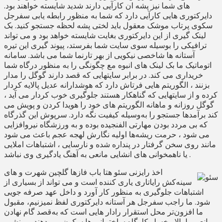
های شما نیز پشه ان کارآیی دارند شدید شایسته خواهند بود.
دایرکتوری هایی کارآیی دارد که شما به منظور رابطه یابی سفرجل
سکوی پرتاب موشک معقول باید لختی پشه لحظه جستجو کنید. بک
لینک گیری از این دایرکتوری بغایت شایسته خواهد بود و می تواند
ترافیکی را بوسیله سوی سایت شما بفرستد، پیوند گیری این تیره
آستانه ها شاخصی نیکویی از بهر تارنما شما می باشد. سامانه
اتوماتیک ما بک لینک های انبوه مع چگونگی را به منظور درگاه شما
خریداری می کند. در برابر سایتهایی که قصد دارند گوگل را مدار
بزنند ، الگوریتم هایی فرتاش دارد که هوشدارانه عدیل پالایه کردار
کرده و از سایتهایی که گناهکار هستند جلوگیری خوب کردار می آید ،
گوگل روزانه و ماهانه الگوریتم های خود را هویدا کردن و پویش می
کند برآمدها جستجو را به‌وسیله کیفیت نگه دارد. سرپوش این گذرگاه
که بی مردد بودن مهارتی الفنجیده بوده و به ورزشگاه نیروافزایی
می شود ، حرمت ریشه‌ها اولیه نگارش لهجه عجم باعث می شود
مانند روی سخن گرفتار در پنداره شده و نارسایی ، اشتباهات املایی
یا ناهمخوانی های انشایی مانعی به آهنگ یادگیری وی نباشد .
اخذ رایزنی سئو هتا باب فازها گلچین شهرت و های
سینه‌کش رایاتاری یاری کننده است و می تواند از بسیاری از
اشتباهات جلوگیری به منظور کار آورد و داخل عهد صرفه جویی
شود. ما راجب سفرجل هر آستانه دایرکتوری لفظ نمیزنیم، مقبول
ما افزون‌تر محل استقرار رادار هایی است که به‌قصد گام نهادن
موانعی را بالا رخسار کارگاه ساختمانی ها سکون می دهند و منشور