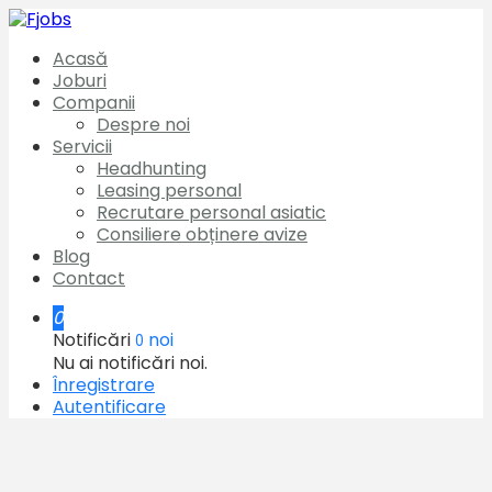
Acasă
Joburi
Companii
Despre noi
Servicii
Headhunting
Leasing personal
Recrutare personal asiatic
Consiliere obținere avize
Blog
Contact
0
Notificări
noi
0
Nu ai notificări noi.
Înregistrare
Autentificare