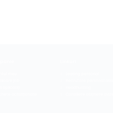
panie
Linkuri
ntul meu
Leasing personal
licare job
Recrutare personal asia
i aplicanți
Headhunting
hete achiziționate
Consiliere obținere aviz