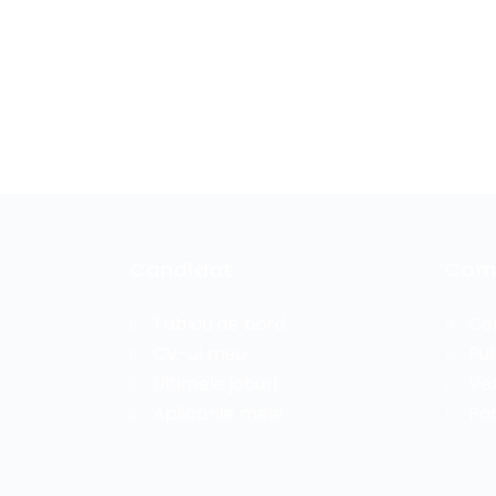
Candidat
Com
Tablou de bord
Co
CV-ul meu
Pub
Ultimele joburi
Vez
Aplicările mele
Pac