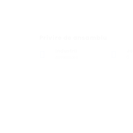
Privire de ansamblu
Industrii
Jo
Alimentară
0