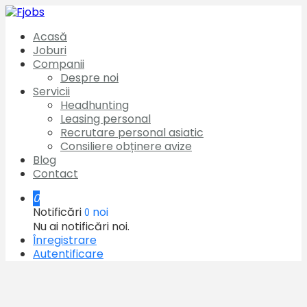
Acasă
Joburi
Companii
Despre noi
Servicii
Headhunting
Leasing personal
Recrutare personal asiatic
Consiliere obținere avize
Blog
Contact
0
Notificări
noi
0
Nu ai notificări noi.
Înregistrare
Autentificare