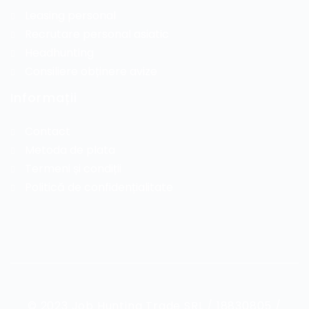
Leasing personal
Recrutare personal asiatic
Headhunting
Consiliere obținere avize
Informații
Contact
Metoda de plata
Termeni și condiții
Politică de confidențialitate
© 2023 Job Hunting Trade SRL / 18830805 /