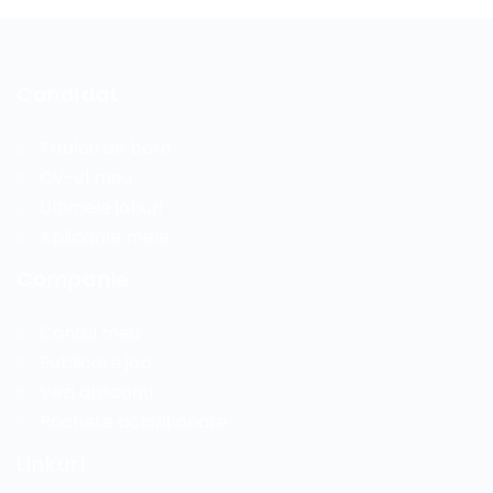
Candidat
Tablou de bord
CV-ul meu
Ultimele joburi
Aplicările mele
Companie
Contul meu
Publicare job
Vezi aplicanți
Pachete achiziționate
Linkuri