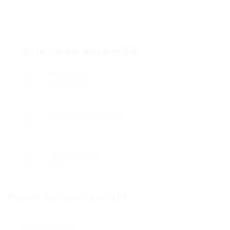
Privire de ansamblu
Industrii
Alimentară
Joburi publicate
0
Vizualizări
235
Formular de contact
Nume utilizator: