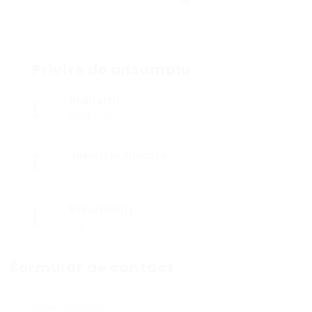
Privire de ansamblu
Industrii
Producție
Joburi publicate
0
Vizualizări
173
Formular de contact
Nume utilizator: