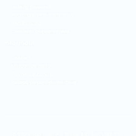
Leasing personal
Recrutare personal asiatic
Headhunting
Consiliere obținere avize
Informații
Contact
Metoda de plata
Termeni și condiții
Politică de confidențialitate
© 2023 Job Hunting Trade SRL / 18830805 /