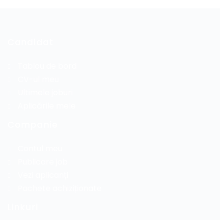
Candidat
Tablou de bord
CV-ul meu
Ultimele joburi
Aplicările mele
Companie
Contul meu
Publicare job
Vezi aplicanți
Pachete achiziționate
Linkuri