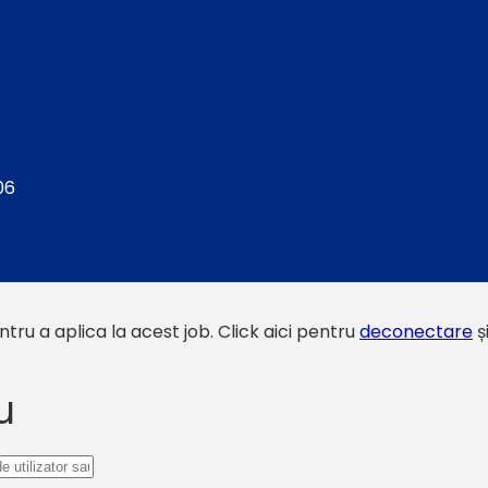
06
tru a aplica la acest job.
Click aici pentru
deconectare
ș
u