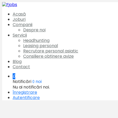
Acasă
Joburi
Companii
Despre noi
Servicii
Headhunting
Leasing personal
Recrutare personal asiatic
Consiliere obținere avize
Blog
Contact
0
Notificări
noi
0
Nu ai notificări noi.
Înregistrare
Autentificare