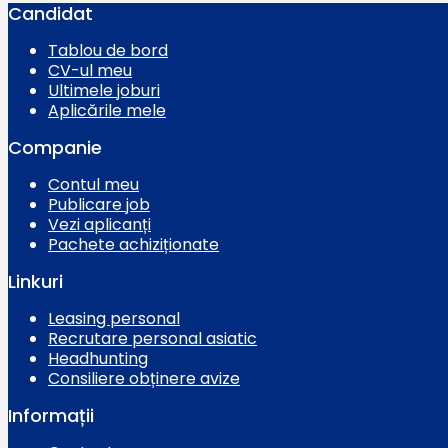
Candidat
Tablou de bord
CV-ul meu
Ultimele joburi
Aplicările mele
Companie
Contul meu
Publicare job
Vezi aplicanți
Pachete achiziționate
Linkuri
Leasing personal
Recrutare personal asiatic
Headhunting
Consiliere obținere avize
Informații