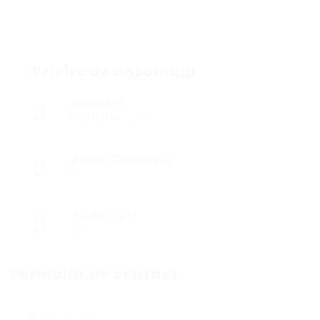
Privire de ansamblu
Industrii
Prestări servicii
Joburi publicate
0
Vizualizări
271
Formular de contact
Nume utilizator: