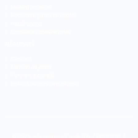
Leasing personal
Recrutare personal asiatic
Headhunting
Consiliere obținere avize
Informații
Contact
Metoda de plata
Termeni și condiții
Politică de confidențialitate
© 2023 Job Hunting Trade SRL / 18830805 /