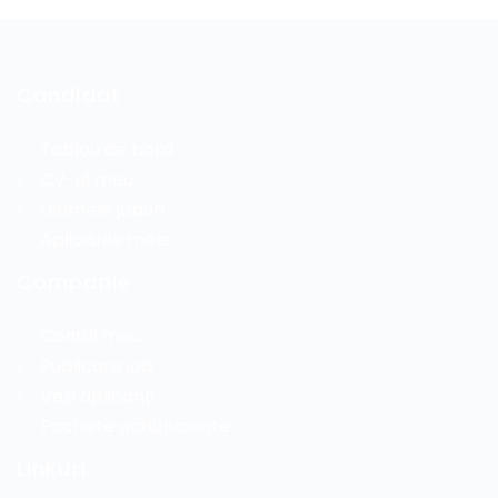
Candidat
Tablou de bord
CV-ul meu
Ultimele joburi
Aplicările mele
Companie
Contul meu
Publicare job
Vezi aplicanți
Pachete achiziționate
Linkuri