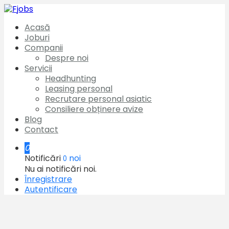
Acasă
Joburi
Companii
Despre noi
Servicii
Headhunting
Leasing personal
Recrutare personal asiatic
Consiliere obținere avize
Blog
Contact
0
Notificări
noi
0
Nu ai notificări noi.
Înregistrare
Autentificare