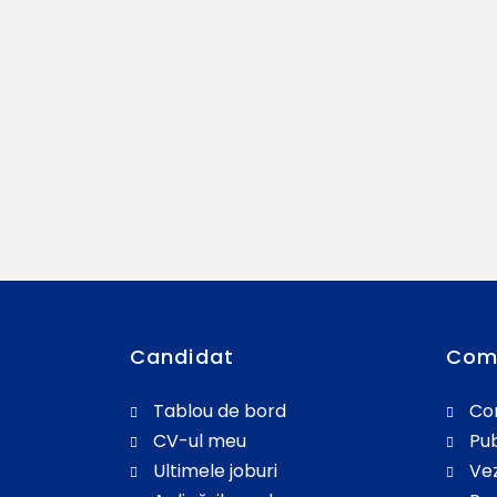
Candidat
Com
Tablou de bord
Co
CV-ul meu
Pub
Ultimele joburi
Vez