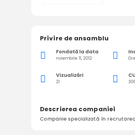
Privire de ansamblu
Fondată la data
In
noiembrie 11, 2012
Dr
Vizualizări
CU
21
30
Descrierea companiei
Companie specializată în recrutarea