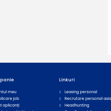
panie
Linkuri
ntul meu
Leasing personal
licare job
Recrutare personal asia
i aplicanți
Headhunting