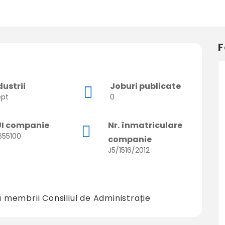
F
dustrii
Joburi publicate
ept
0
I companie
Nr. înmatriculare
655100
companie
J5/1516/2012
 membrii Consiliul de Administrație