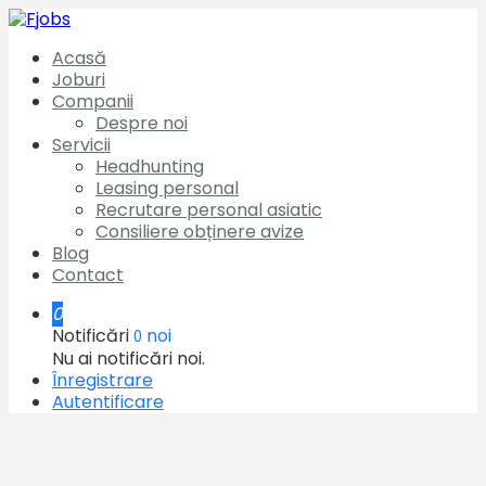
Acasă
Joburi
Companii
Despre noi
Servicii
Headhunting
Leasing personal
Recrutare personal asiatic
Consiliere obținere avize
Blog
Contact
0
Notificări
noi
0
Nu ai notificări noi.
Înregistrare
Autentificare