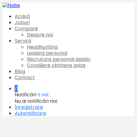
Acasă
Joburi
Companii
Despre noi
Servicii
Headhunting
Leasing personal
Recrutare personal asiatic
Consiliere obținere avize
Blog
Contact
0
Notificări
noi
0
Nu ai notificări noi.
Înregistrare
Autentificare